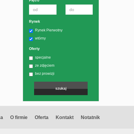
Piętro
Rynek
Rynek Pierwotny
wtórny
Oferty
specjalne
ze zdjęciem
bez prowizji
na
O firmie
Oferta
Kontakt
Notatnik