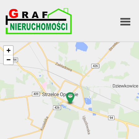
Strona
+
−
główna
O firmie
Oferta
Kontakt