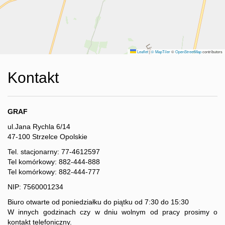
Kalkulato
Leaflet
|
© MapTiler
©
OpenStreetMap
contributors
kosztów
Kontakt
Notatnik
GRAF
ul.Jana Rychla 6/14
47-100 Strzelce Opolskie
Tel. stacjonarny: 77-4612597
Tel komórkowy: 882-444-888
Tel komórkowy: 882-444-777
NIP: 7560001234
Biuro otwarte od poniedziałku do piątku od 7:30 do 15:30
W innych godzinach czy w dniu wolnym od pracy prosimy o
kontakt telefoniczny.